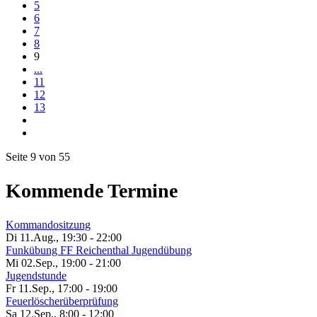
5
6
7
8
9
...
11
12
13
Seite 9 von 55
Kommende Termine
Kommandositzung
Di 11.Aug.
,
19:30
-
22:00
Funkübung FF Reichenthal Jugendübung
Mi 02.Sep.
,
19:00
-
21:00
Jugendstunde
Fr 11.Sep.
,
17:00
-
19:00
Feuerlöscherüberprüfung
Sa 12.Sep.
,
8:00
-
12:00