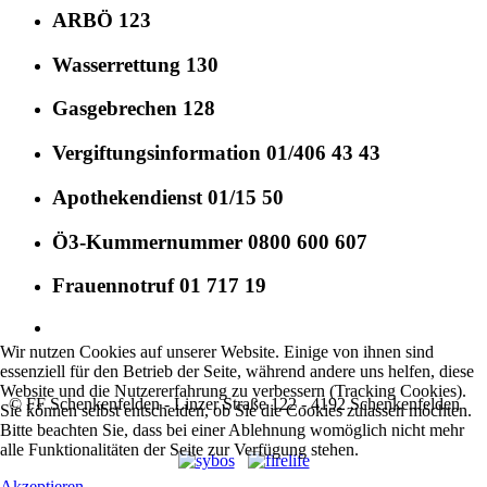
ARBÖ 123
Wasserrettung 130
Gasgebrechen 128
Vergiftungsinformation 01/406 43 43
Apothekendienst 01/15 50
Ö3-Kummernummer 0800 600 607
Frauennotruf 01 717 19
Wir nutzen Cookies auf unserer Website. Einige von ihnen sind
essenziell für den Betrieb der Seite, während andere uns helfen, diese
Website und die Nutzererfahrung zu verbessern (Tracking Cookies).
© FF Schenkenfelden - Linzer Straße 122 - 4192 Schenkenfelden
Sie können selbst entscheiden, ob Sie die Cookies zulassen möchten.
Bitte beachten Sie, dass bei einer Ablehnung womöglich nicht mehr
alle Funktionalitäten der Seite zur Verfügung stehen.
Akzeptieren