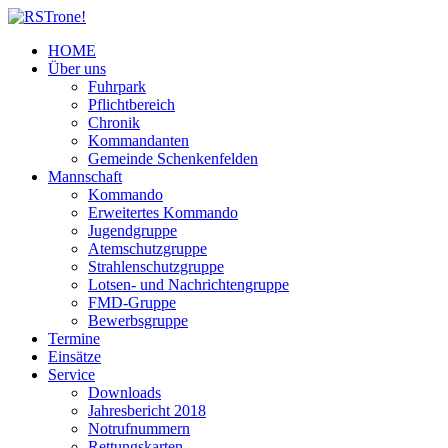
HOME
Über uns
Fuhrpark
Pflichtbereich
Chronik
Kommandanten
Gemeinde Schenkenfelden
Mannschaft
Kommando
Erweitertes Kommando
Jugendgruppe
Atemschutzgruppe
Strahlenschutzgruppe
Lotsen- und Nachrichtengruppe
FMD-Gruppe
Bewerbsgruppe
Termine
Einsätze
Service
Downloads
Jahresbericht 2018
Notrufnummern
Rettungskarten