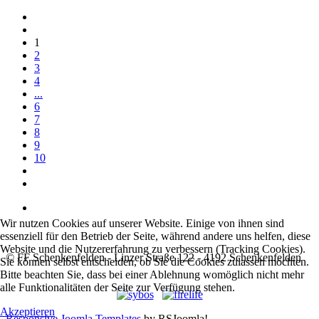
1
2
3
4
...
6
7
8
9
10
Wir nutzen Cookies auf unserer Website. Einige von ihnen sind
essenziell für den Betrieb der Seite, während andere uns helfen, diese
Website und die Nutzererfahrung zu verbessern (Tracking Cookies).
© FF Schenkenfelden - Linzer Straße 122 - 4192 Schenkenfelden
Sie können selbst entscheiden, ob Sie die Cookies zulassen möchten.
Bitte beachten Sie, dass bei einer Ablehnung womöglich nicht mehr
alle Funktionalitäten der Seite zur Verfügung stehen.
Akzeptieren
Responsive Joomla Templates
by RSJoomla!