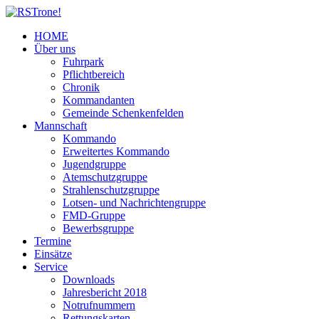
HOME
Über uns
Fuhrpark
Pflichtbereich
Chronik
Kommandanten
Gemeinde Schenkenfelden
Mannschaft
Kommando
Erweitertes Kommando
Jugendgruppe
Atemschutzgruppe
Strahlenschutzgruppe
Lotsen- und Nachrichtengruppe
FMD-Gruppe
Bewerbsgruppe
Termine
Einsätze
Service
Downloads
Jahresbericht 2018
Notrufnummern
Rettungskarten