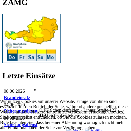
ZAMG
Letzte Einsätze
08.06.2026
Brandeinsatz
Wir nutzen Cookies auf unserer Website. Einige von ihnen sind
04.06.2026
essenziell für den Betrieb der Seite, während andere uns helfen, diese
© FF Schenkenfelden - Linzer Straße 122 -
Sicherungsdienst
Website und die Nutzererfahrung zu verbessern (Tracking Cookies).
4192 Schenkenfelden
Sie können selbst entscheiden, ob Sie die Cookies zulassen möchten.
30.05.2026
Bitte beachten Sie, dass bei einer Ablehnung womöglich nicht mehr
Sicherungsdienst
alle Funktionalitäten der Seite zur Verfügung stehen.