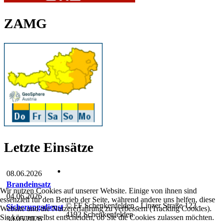
ZAMG
Letzte Einsätze
08.06.2026
Brandeinsatz
Wir nutzen Cookies auf unserer Website. Einige von ihnen sind
04.06.2026
essenziell für den Betrieb der Seite, während andere uns helfen, diese
© FF Schenkenfelden - Linzer Straße 122 -
Sicherungsdienst
Website und die Nutzererfahrung zu verbessern (Tracking Cookies).
4192 Schenkenfelden
Sie können selbst entscheiden, ob Sie die Cookies zulassen möchten.
30.05.2026