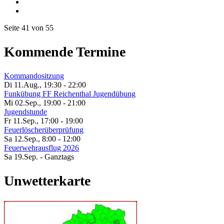
Seite 41 von 55
Kommende Termine
Kommandositzung
Di 11.Aug.
,
19:30
-
22:00
Funkübung FF Reichenthal Jugendübung
Mi 02.Sep.
,
19:00
-
21:00
Jugendstunde
Fr 11.Sep.
,
17:00
-
19:00
Feuerlöscherüberprüfung
Sa 12.Sep.
,
8:00
-
12:00
Feuerwehrausflug 2026
Sa 19.Sep.
- Ganztags
Unwetterkarte