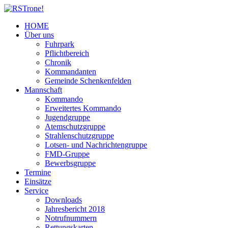
HOME
Über uns
Fuhrpark
Pflichtbereich
Chronik
Kommandanten
Gemeinde Schenkenfelden
Mannschaft
Kommando
Erweitertes Kommando
Jugendgruppe
Atemschutzgruppe
Strahlenschutzgruppe
Lotsen- und Nachrichtengruppe
FMD-Gruppe
Bewerbsgruppe
Termine
Einsätze
Service
Downloads
Jahresbericht 2018
Notrufnummern
Rettungskarten