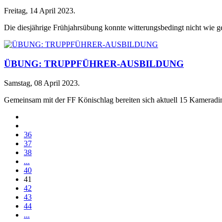
Freitag, 14 April 2023
.
Die diesjährige Frühjahrsübung konnte witterungsbedingt nicht wie ge
ÜBUNG: TRUPPFÜHRER-AUSBILDUNG
Samstag, 08 April 2023
.
Gemeinsam mit der FF Könischlag bereiten sich aktuell 15 Kameradi
36
37
38
...
40
41
42
43
44
...