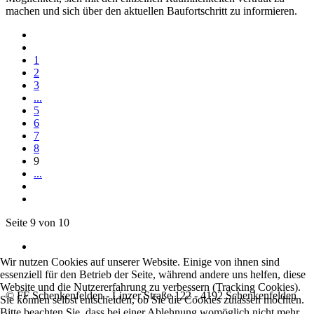
machen und sich über den aktuellen Baufortschritt zu informieren.
1
2
3
...
5
6
7
8
9
...
Seite 9 von 10
Wir nutzen Cookies auf unserer Website. Einige von ihnen sind
essenziell für den Betrieb der Seite, während andere uns helfen, diese
Website und die Nutzererfahrung zu verbessern (Tracking Cookies).
© FF Schenkenfelden - Linzer Straße 122 - 4192 Schenkenfelden
Sie können selbst entscheiden, ob Sie die Cookies zulassen möchten.
Bitte beachten Sie, dass bei einer Ablehnung womöglich nicht mehr