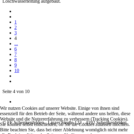
Löschwasserleitung aufgebaut.
1
2
3
4
...
6
7
8
9
10
Seite 4 von 10
Wir nutzen Cookies auf unserer Website. Einige von ihnen sind
essenziell für den Betrieb der Seite, während andere uns helfen, diese
Website und die Nutzererfahrung zu verbessern (Tracking Cookies).
© FF Schenkenfelden - Linzer Straße 122 - 4192 Schenkenfelden
Sie können selbst entscheiden, ob Sie die Cookies zulassen möchten.
Bitte beachten Sie, dass bei einer Ablehnung womöglich nicht mehr