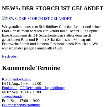
NEWS: DER STORCH IST GELANDET
Wir gratulieren unserem Schriftführer Christian Leitner und seiner
Frau Christa recht herzlich zur Geburt ihrer Tochter Ella Sophie.
Eine Abordnung der FF Schenkenfelden stattete dem frisch
gebackenen Papa und Bruder Sebastian letzten Montag mit
Feuerwehr-Storch und kleinem Geschenk einen Besuch ab. Wir
wünschen der jungen Familie alles Gute!
Nach oben
Kommende Termine
Kommandositzung
Di 11.Aug.
,
19:30
-
22:00
Funkübung FF Reichenthal Jugendübung
Mi 02.Sep.
,
19:00
-
21:00
Jugendstunde
Fr 11.Sep.
,
17:00
-
19:00
Feuerlöscherüberprüfung