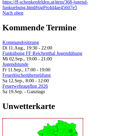
https://ff-schenkenfelden.at/item/368-jugend-
funkuebung.html#sigProId4ae45607e5
Nach oben
Kommende Termine
Kommandositzung
Di 11.Aug.
,
19:30
-
22:00
Funkübung FF Reichenthal Jugendübung
Mi 02.Sep.
,
19:00
-
21:00
Jugendstunde
Fr 11.Sep.
,
17:00
-
19:00
Feuerlöscherüberprüfung
Sa 12.Sep.
,
8:00
-
12:00
Feuerwehrausflug 2026
Sa 19.Sep.
- Ganztags
Unwetterkarte