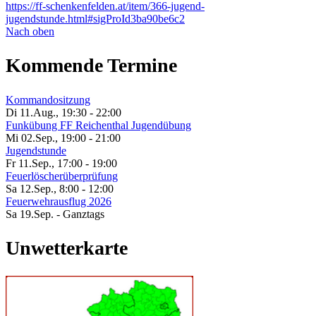
https://ff-schenkenfelden.at/item/366-jugend-
jugendstunde.html#sigProId3ba90be6c2
Nach oben
Kommende Termine
Kommandositzung
Di 11.Aug.
,
19:30
-
22:00
Funkübung FF Reichenthal Jugendübung
Mi 02.Sep.
,
19:00
-
21:00
Jugendstunde
Fr 11.Sep.
,
17:00
-
19:00
Feuerlöscherüberprüfung
Sa 12.Sep.
,
8:00
-
12:00
Feuerwehrausflug 2026
Sa 19.Sep.
- Ganztags
Unwetterkarte