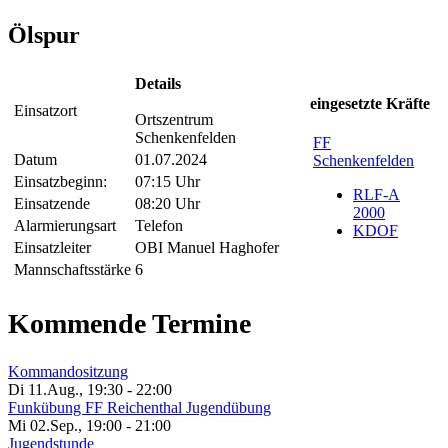
Ölspur
Details
eingesetzte Kräfte
Einsatzort
Ortszentrum
Schenkenfelden
FF
Datum
01.07.2024
Schenkenfelden
Einsatzbeginn:
07:15 Uhr
RLF-A
Einsatzende
08:20 Uhr
2000
Alarmierungsart
Telefon
KDOF
Einsatzleiter
OBI Manuel Haghofer
Mannschaftsstärke
6
Kommende Termine
Kommandositzung
Di 11.Aug.
,
19:30
-
22:00
Funkübung FF Reichenthal Jugendübung
Mi 02.Sep.
,
19:00
-
21:00
Jugendstunde