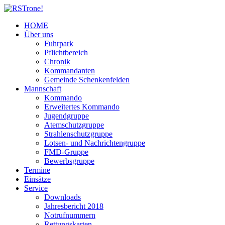
HOME
Über uns
Fuhrpark
Pflichtbereich
Chronik
Kommandanten
Gemeinde Schenkenfelden
Mannschaft
Kommando
Erweitertes Kommando
Jugendgruppe
Atemschutzgruppe
Strahlenschutzgruppe
Lotsen- und Nachrichtengruppe
FMD-Gruppe
Bewerbsgruppe
Termine
Einsätze
Service
Downloads
Jahresbericht 2018
Notrufnummern
Rettungskarten