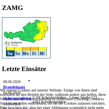
ZAMG
Letzte Einsätze
08.06.2026
Brandeinsatz
Wir nutzen Cookies auf unserer Website. Einige von ihnen sind
04.06.2026
essenziell für den Betrieb der Seite, während andere uns helfen, diese
© FF Schenkenfelden - Linzer Straße 122 -
Sicherungsdienst
Website und die Nutzererfahrung zu verbessern (Tracking Cookies).
4192 Schenkenfelden
Sie können selbst entscheiden, ob Sie die Cookies zulassen möchten.
30.05.2026
Bitte beachten Sie, dass bei einer Ablehnung womöglich nicht mehr