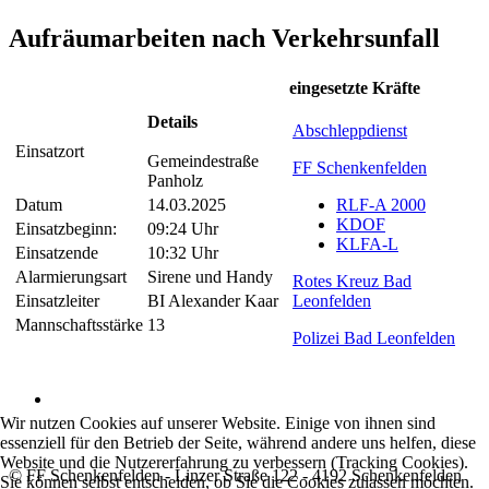
Aufräumarbeiten nach Verkehrsunfall
eingesetzte Kräfte
Details
Abschleppdienst
Einsatzort
Gemeindestraße
FF Schenkenfelden
Panholz
Datum
14.03.2025
RLF-A 2000
KDOF
Einsatzbeginn:
09:24 Uhr
KLFA-L
Einsatzende
10:32 Uhr
Alarmierungsart
Sirene und Handy
Rotes Kreuz Bad
Einsatzleiter
BI Alexander Kaar
Leonfelden
Mannschaftsstärke
13
Polizei Bad Leonfelden
Wir nutzen Cookies auf unserer Website. Einige von ihnen sind
essenziell für den Betrieb der Seite, während andere uns helfen, diese
Website und die Nutzererfahrung zu verbessern (Tracking Cookies).
© FF Schenkenfelden - Linzer Straße 122 - 4192 Schenkenfelden
Sie können selbst entscheiden, ob Sie die Cookies zulassen möchten.